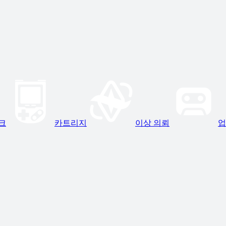
크
카트리지
이상 의뢰
업