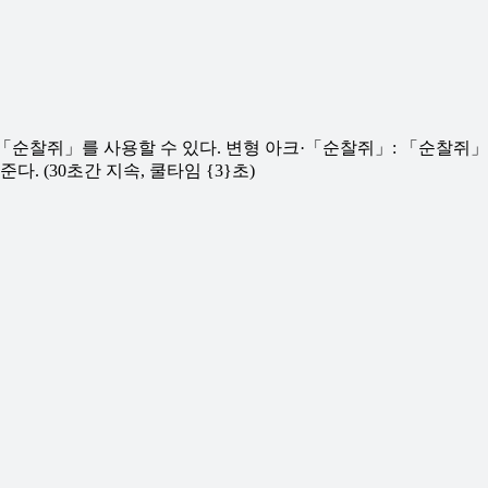
아크·「순찰쥐」를 사용할 수 있다. 변형 아크·「순찰쥐」: 「순찰
. (30초간 지속, 쿨타임 {3}초)