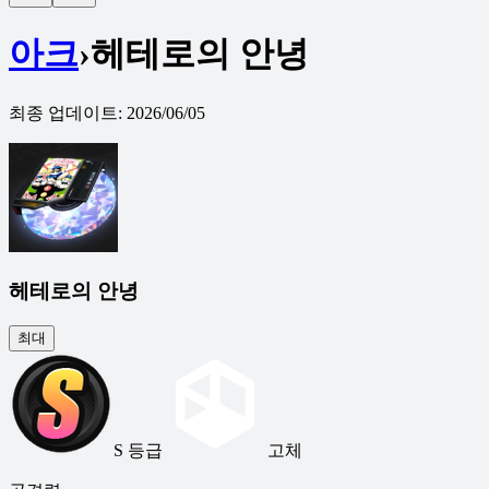
아크
›
헤테로의 안녕
최종 업데이트
:
2026/06/05
헤테로의 안녕
최대
S 등급
고체