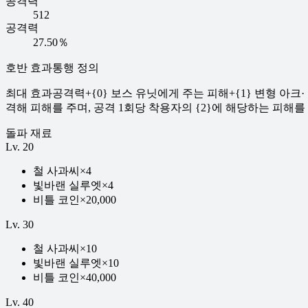
공격력
512
공격력
27.50％
호반 효과
통행 정의
최대 효과
공격력+{0} 보스 유닛에게 주는 피해+{1} 변형 
격해 피해를 주며, 공격 1회당 착용자의 {2}에 해당하는 피해를 준다
돌파 재료
Lv.
20
철 사과씨
×
4
빛바랜 실루엣
×
4
비틀 코인
×
20,000
Lv.
30
철 사과씨
×
10
빛바랜 실루엣
×
10
비틀 코인
×
40,000
Lv.
40