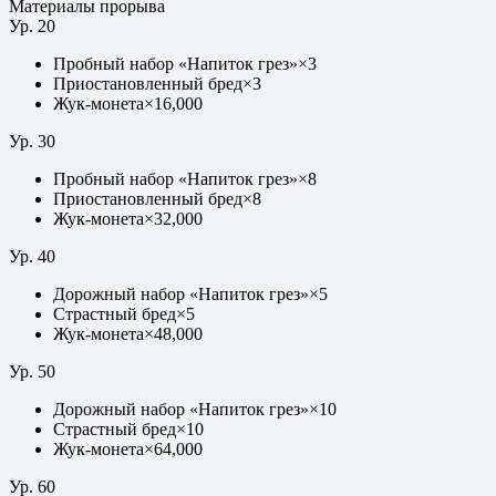
Материалы прорыва
Ур.
20
Пробный набор «Напиток грез»
×
3
Приостановленный бред
×
3
Жук-монета
×
16,000
Ур.
30
Пробный набор «Напиток грез»
×
8
Приостановленный бред
×
8
Жук-монета
×
32,000
Ур.
40
Дорожный набор «Напиток грез»
×
5
Страстный бред
×
5
Жук-монета
×
48,000
Ур.
50
Дорожный набор «Напиток грез»
×
10
Страстный бред
×
10
Жук-монета
×
64,000
Ур.
60