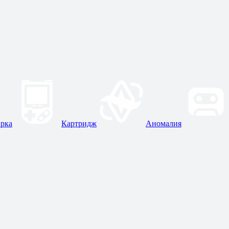
рка
Картридж
Аномалия