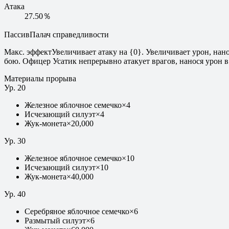
Атака
27.50％
Пассив
Палач справедливости
Макс. эффект
Увеличивает атаку на {0}. Увеличивает урон, на
бою. Офицер Усатик непрерывно атакует врагов, нанося урон в 
Материалы прорыва
Ур.
20
Железное яблочное семечко
×
4
Исчезающий силуэт
×
4
Жук-монета
×
20,000
Ур.
30
Железное яблочное семечко
×
10
Исчезающий силуэт
×
10
Жук-монета
×
40,000
Ур.
40
Серебряное яблочное семечко
×
6
Размытый силуэт
×
6