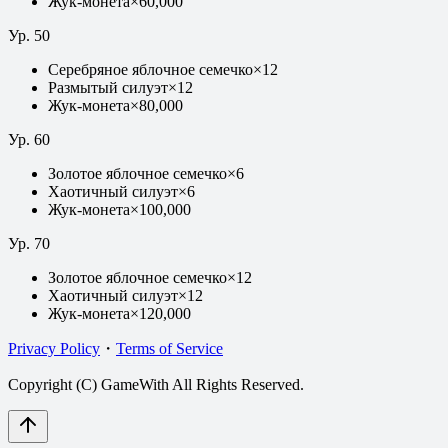
Жук-монета
×
60,000
Ур.
50
Серебряное яблочное семечко
×
12
Размытый силуэт
×
12
Жук-монета
×
80,000
Ур.
60
Золотое яблочное семечко
×
6
Хаотичный силуэт
×
6
Жук-монета
×
100,000
Ур.
70
Золотое яблочное семечко
×
12
Хаотичный силуэт
×
12
Жук-монета
×
120,000
Privacy Policy
・
Terms of Service
Copyright (C) GameWith All Rights Reserved.