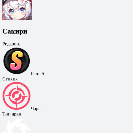
Сакири
Редкость
Ранг S
Стихия
Чары
Тип арки