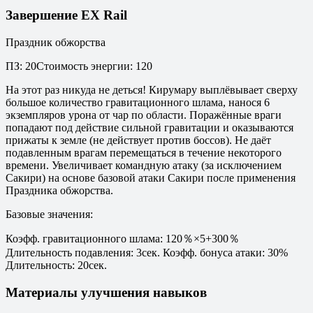
Завершение EX Rail
Праздник обжорства
ПЗ
:
20
Стоимость энергии
:
120
На этот раз никуда не деться! Кирумару выплёвывает сверху
большое количество гравитационного шлама, нанося 6
экземпляров урона от чар по области. Поражённые враги
попадают под действие сильной гравитации и оказываются
прижаты к земле (не действует против боссов). Не даёт
подавленным врагам перемещаться в течение некоторого
времени. Увеличивает командную атаку (за исключением
Сакири) на основе базовой атаки Сакири после применения
Праздника обжорства.
Базовые значения
:
Коэфф. гравитационного шлама: 120％×5+300％
Длительность подавления: 3сек. Коэфф. бонуса атаки: 30%
Длительность: 20сек.
Материалы улучшения навыков