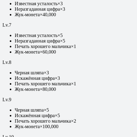
Известная усталость
×
3
Неразгаданная цифра
×
3
Жук-монета
×
40,000
Lv.
7
Известная усталость
×
5
Неразгаданная цифра
×
5
Печать хорошего мальчика
×
1
Жук-монета
×
60,000
Lv.
8
Черная шляпа
×
3
Искажённая цифра
×
3
Печать хорошего мальчика
×
1
Жук-монета
×
80,000
Lv.
9
Черная шляпа
×
5
Искажённая цифра
×
5
Печать хорошего мальчика
×
2
Жук-монета
×
100,000
Lv.
10