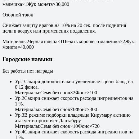
мальчика
×
1
Жук-монета
×
30,000
Озорной трюк
Снижает защиту врагов на 10% на 20 сек. после поднятия
цели в воздух или применения подавления.
Материалы
:
Черная шляпа
×
1
Печать хорошего мальчика
×
2
Жук-
монета
×
40,000
Городские навыки
Без работы нет награды
Ур
.
1
Сакири дополнительно увеличивает цены блюд на
0.12 фонса.
Материалы
:
Семя без снов
×
2
Фонс
×
100
Ур
.
2
Сакири снижает скорость расхода ингредиентов на
1 %.
Материалы
:
Семя без снов
×
6
Фонс
×
300
Ур
.
3
В режиме подборки владельца Кирумару активно
атакует и прогоняет Данзабуру.
Материалы
:
Семя без снов
×
10
Фонс
×
720
Ур
.
4
Сакири снижает скорость расхода ингредиентов на
1 %.