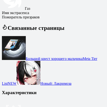
Газ
Имя экстрасенса
Пожиратель призраков
Связанные страницы
Большой квест хорошего мальчика
Meta Tier
List
NEW
Новый
:
Лакримоза
Характеристики