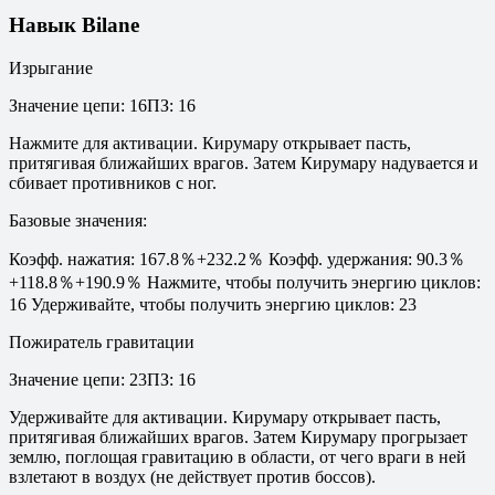
Навык Bilane
Изрыгание
Значение цепи
:
16
ПЗ
:
16
Нажмите для активации. Кирумару открывает пасть,
притягивая ближайших врагов. Затем Кирумару надувается и
сбивает противников с ног.
Базовые значения
:
Коэфф. нажатия: 167.8％+232.2％ Коэфф. удержания: 90.3％
+118.8％+190.9％ Нажмите, чтобы получить энергию циклов:
16 Удерживайте, чтобы получить энергию циклов: 23
Пожиратель гравитации
Значение цепи
:
23
ПЗ
:
16
Удерживайте для активации. Кирумару открывает пасть,
притягивая ближайших врагов. Затем Кирумару прогрызает
землю, поглощая гравитацию в области, от чего враги в ней
взлетают в воздух (не действует против боссов).