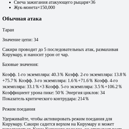
Свеча зажигания атакующего рыцаря
×
36
Жук-монета
×
150,000
Обычная атака
Таран
Значение цепи
:
34
Сакири проводит до 5 последовательных атак, размахивая
Кирумару, и наносит урон от чар.
Базовые значения
:
Коэфф. 1-го экземпляра: 40.3％ Коэфф. 2-го экземпляра: 13.8％
+75.7％ Коэфф. 3-го экземпляра: 1.6％+71.6％ Коэфф. 4-го
экземпляра: 33.1％×3 Коэфф. 5-го экземпляра: 3.5％+106.2％
Коэффициент урона пике: 50％ Энергия циклов: 34
Показатель критического контрудара: 214％
Режим поедания
Удерживайте, чтобы активировать режим поедания для
Кирумару. Сакири садится верхом на Кирумару и может