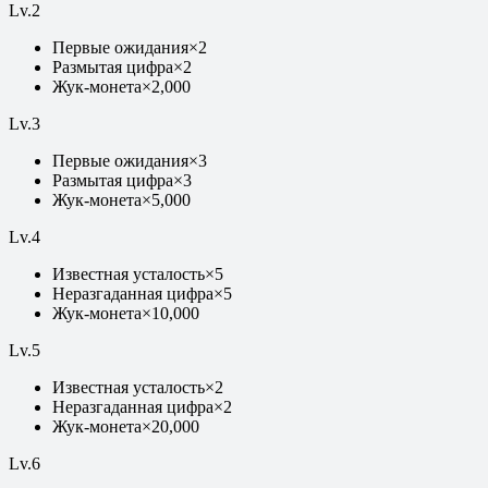
Lv.
2
Первые ожидания
×
2
Размытая цифра
×
2
Жук-монета
×
2,000
Lv.
3
Первые ожидания
×
3
Размытая цифра
×
3
Жук-монета
×
5,000
Lv.
4
Известная усталость
×
5
Неразгаданная цифра
×
5
Жук-монета
×
10,000
Lv.
5
Известная усталость
×
2
Неразгаданная цифра
×
2
Жук-монета
×
20,000
Lv.
6