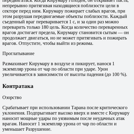
передвигаться. Когда Кирумару голоден, он открывает пасть,
непрерывно притягивая находящиеся поблизости цели в
секторе перед ним. Кирумару пожирает слабых врагов, при
этом разрушая передвигаемые объекты поблизости. Каждый
съеденный враг переваривается 1 с, и за один раз можно
переварить только 180 цель. Когда количество переваренных
врагов достигает предела, Кирумару становится сытым — он
продолжает двигаться, но не может притягивать и пожирать
врагов. Отпустите, чтобы выйти из режима.
Проглатывание
Размахивает Кирумару в воздухе и пикирует, нанося 1
экземпляр урона от чар по области при ударе. Урон
увеличивается в зависимости от высоты падения (до 100 %).
Контратака
Озорство
Срабатывает при использовании Тарана после критического
уклонения. Подпрыгивает высоко вверх и вместе с Кирумару
наносит мощные удары по уязвимым после неудачных атак
врагам. Наносит 1 экземпляр урона от чар по области и
уменьшает Разрушение.