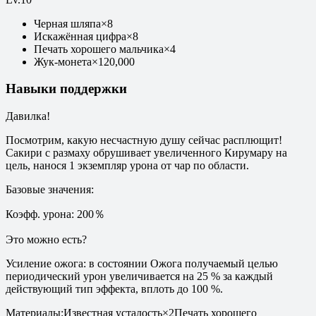
Черная шляпа
×
8
Искажённая цифра
×
8
Печать хорошего мальчика
×
4
Жук-монета
×
120,000
Навыки поддержки
Давилка!
Посмотрим, какую несчастную душу сейчас расплющит!
Сакири с размаху обрушивает увеличенного Кирумару на
цель, нанося 1 экземпляр урона от чар по области.
Базовые значения
:
Коэфф. урона: 200％
Это можно есть?
Усиление ожога: в состоянии Ожога получаемый целью
периодический урон увеличивается на 25 % за каждый
действующий тип эффекта, вплоть до 100 %.
Материалы
:
Известная усталость
×
2
Печать хорошего