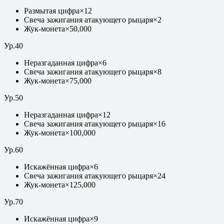
Размытая цифра
×
12
Свеча зажигания атакующего рыцаря
×
2
Жук-монета
×
50,000
Ур
.
40
Неразгаданная цифра
×
6
Свеча зажигания атакующего рыцаря
×
8
Жук-монета
×
75,000
Ур
.
50
Неразгаданная цифра
×
12
Свеча зажигания атакующего рыцаря
×
16
Жук-монета
×
100,000
Ур
.
60
Искажённая цифра
×
6
Свеча зажигания атакующего рыцаря
×
24
Жук-монета
×
125,000
Ур
.
70
Искажённая цифра
×
9