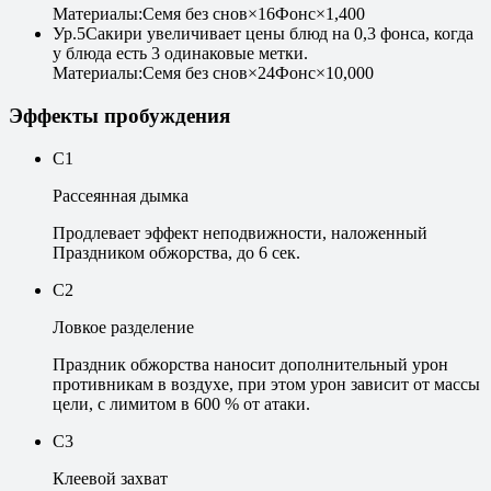
Материалы
:
Семя без снов
×
16
Фонс
×
1,400
Ур
.
5
Сакири увеличивает цены блюд на 0,3 фонса, когда
у блюда есть 3 одинаковые метки.
Материалы
:
Семя без снов
×
24
Фонс
×
10,000
Эффекты пробуждения
C1
Рассеянная дымка
Продлевает эффект неподвижности, наложенный
Праздником обжорства, до 6 сек.
C2
Ловкое разделение
Праздник обжорства наносит дополнительный урон
противникам в воздухе, при этом урон зависит от массы
цели, с лимитом в 600 % от атаки.
C3
Клеевой захват