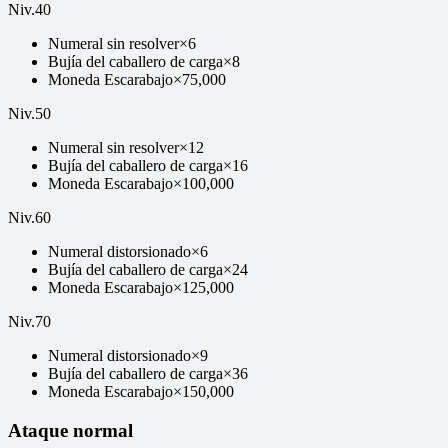
Niv
.
40
Numeral sin resolver
×
6
Bujía del caballero de carga
×
8
Moneda Escarabajo
×
75,000
Niv
.
50
Numeral sin resolver
×
12
Bujía del caballero de carga
×
16
Moneda Escarabajo
×
100,000
Niv
.
60
Numeral distorsionado
×
6
Bujía del caballero de carga
×
24
Moneda Escarabajo
×
125,000
Niv
.
70
Numeral distorsionado
×
9
Bujía del caballero de carga
×
36
Moneda Escarabajo
×
150,000
Ataque normal