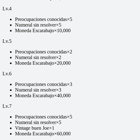
Lv.
4
Preocupaciones conocidas
×
5
Numeral sin resolver
×
5
Moneda Escarabajo
×
10,000
Lv.
5
Preocupaciones conocidas
×
2
Numeral sin resolver
×
2
Moneda Escarabajo
×
20,000
Lv.
6
Preocupaciones conocidas
×
3
Numeral sin resolver
×
3
Moneda Escarabajo
×
40,000
Lv.
7
Preocupaciones conocidas
×
5
Numeral sin resolver
×
5
Vintage buen Joe
×
1
Moneda Escarabajo
×
60,000