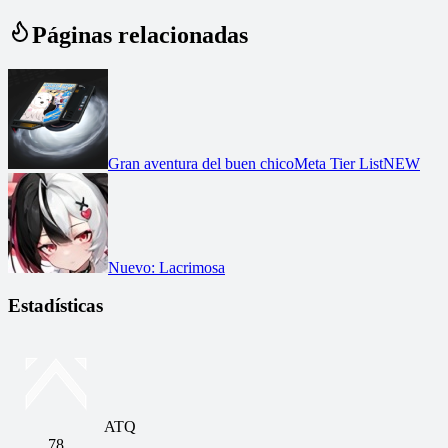
Páginas relacionadas
Gran aventura del buen chico
Meta Tier List
NEW
Nuevo
:
Lacrimosa
Estadísticas
ATQ
78