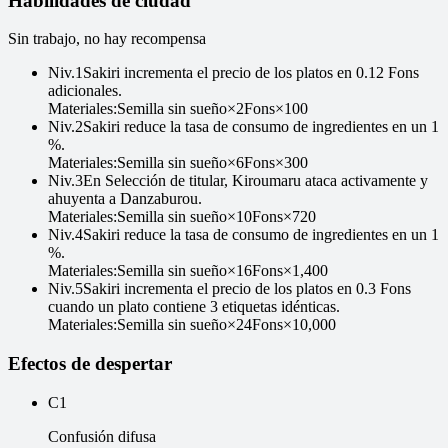
Habilidades de ciudad
Sin trabajo, no hay recompensa
Niv
.
1
Sakiri incrementa el precio de los platos en 0.12 Fons
adicionales.
Materiales
:
Semilla sin sueño
×
2
Fons
×
100
Niv
.
2
Sakiri reduce la tasa de consumo de ingredientes en un 1
%.
Materiales
:
Semilla sin sueño
×
6
Fons
×
300
Niv
.
3
En Selección de titular, Kiroumaru ataca activamente y
ahuyenta a Danzaburou.
Materiales
:
Semilla sin sueño
×
10
Fons
×
720
Niv
.
4
Sakiri reduce la tasa de consumo de ingredientes en un 1
%.
Materiales
:
Semilla sin sueño
×
16
Fons
×
1,400
Niv
.
5
Sakiri incrementa el precio de los platos en 0.3 Fons
cuando un plato contiene 3 etiquetas idénticas.
Materiales
:
Semilla sin sueño
×
24
Fons
×
10,000
Efectos de despertar
C1
Confusión difusa