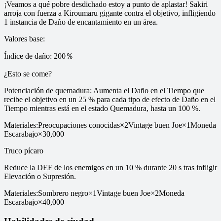
¡Veamos a qué pobre desdichado estoy a punto de aplastar! Sakiri
arroja con fuerza a Kiroumaru gigante contra el objetivo, infligiendo
1 instancia de Daño de encantamiento en un área.
Valores base
:
Índice de daño: 200％
¿Esto se come?
Potenciación de quemadura: Aumenta el Daño en el Tiempo que
recibe el objetivo en un 25 % para cada tipo de efecto de Daño en el
Tiempo mientras está en el estado Quemadura, hasta un 100 %.
Materiales
:
Preocupaciones conocidas
×
2
Vintage buen Joe
×
1
Moneda
Escarabajo
×
30,000
Truco pícaro
Reduce la DEF de los enemigos en un 10 % durante 20 s tras infligir
Elevación o Supresión.
Materiales
:
Sombrero negro
×
1
Vintage buen Joe
×
2
Moneda
Escarabajo
×
40,000