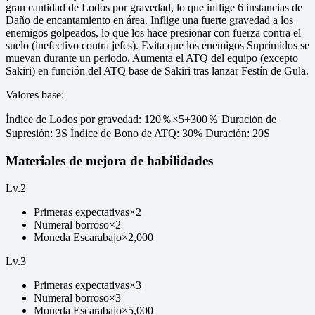
gran cantidad de Lodos por gravedad, lo que inflige 6 instancias de
Daño de encantamiento en área. Inflige una fuerte gravedad a los
enemigos golpeados, lo que los hace presionar con fuerza contra el
suelo (inefectivo contra jefes). Evita que los enemigos Suprimidos se
muevan durante un periodo. Aumenta el ATQ del equipo (excepto
Sakiri) en función del ATQ base de Sakiri tras lanzar Festín de Gula.
Valores base
:
Índice de Lodos por gravedad: 120％×5+300％ Duración de
Supresión: 3S Índice de Bono de ATQ: 30% Duración: 20S
Materiales de mejora de habilidades
Lv.
2
Primeras expectativas
×
2
Numeral borroso
×
2
Moneda Escarabajo
×
2,000
Lv.
3
Primeras expectativas
×
3
Numeral borroso
×
3
Moneda Escarabajo
×
5,000