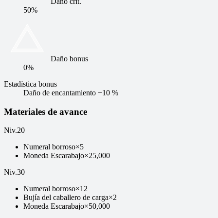
Daño crít.
50%
Daño bonus
0%
Estadística bonus
Daño de encantamiento +10 %
Materiales de avance
Niv
.
20
Numeral borroso
×
5
Moneda Escarabajo
×
25,000
Niv
.
30
Numeral borroso
×
12
Bujía del caballero de carga
×
2
Moneda Escarabajo
×
50,000