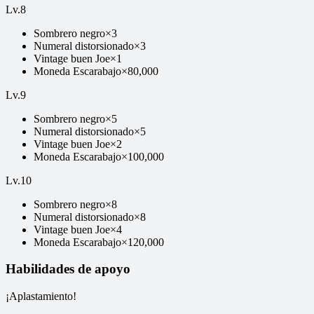
Lv.
8
Sombrero negro
×
3
Numeral distorsionado
×
3
Vintage buen Joe
×
1
Moneda Escarabajo
×
80,000
Lv.
9
Sombrero negro
×
5
Numeral distorsionado
×
5
Vintage buen Joe
×
2
Moneda Escarabajo
×
100,000
Lv.
10
Sombrero negro
×
8
Numeral distorsionado
×
8
Vintage buen Joe
×
4
Moneda Escarabajo
×
120,000
Habilidades de apoyo
¡Aplastamiento!