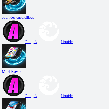
Journées ensoleillées
Rang A
Liquide
Mind Royale
Rang A
Liquide