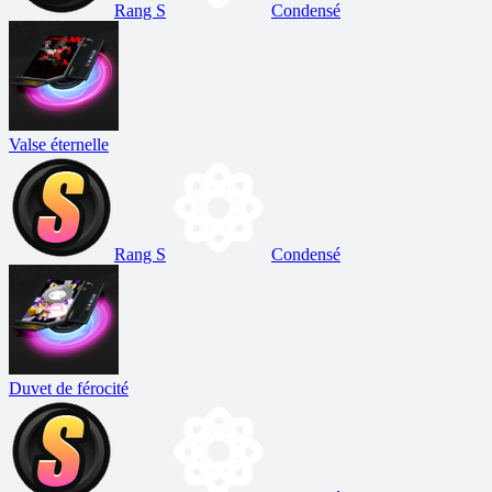
Rang S
Condensé
Valse éternelle
Rang S
Condensé
Duvet de férocité