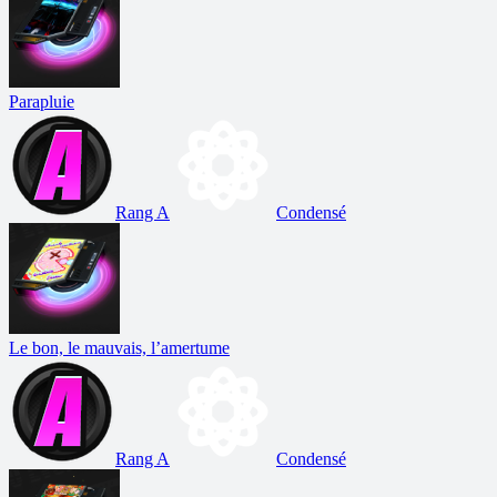
Parapluie
Rang A
Condensé
Le bon, le mauvais, l’amertume
Rang A
Condensé