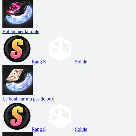
Enflammer la foule
Rang S
Solide
Le bonheur n’a pas de prix
Rang S
Solide