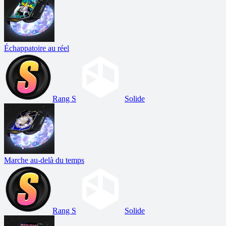
Échappatoire au réel
Rang S
Solide
Marche au-delà du temps
Rang S
Solide