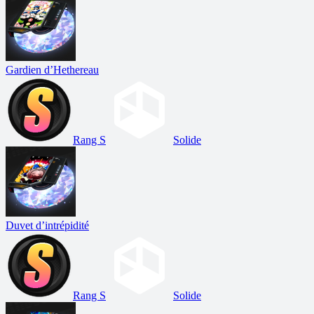
Gardien d’Hethereau
Rang S
Solide
Duvet d’intrépidité
Rang S
Solide