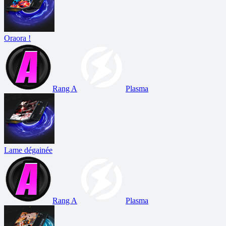
Oraora !
Rang A
Plasma
Lame dégainée
Rang A
Plasma