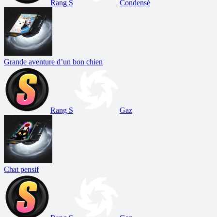
Rang S
Condensé
Grande aventure d’un bon chien
Rang S
Gaz
Chat pensif