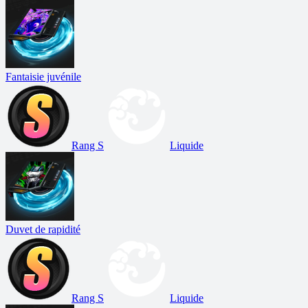
Fantaisie juvénile
Rang S
Liquide
Duvet de rapidité
Rang S
Liquide