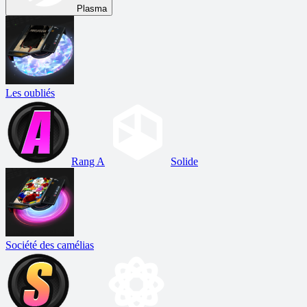
Plasma
Les oubliés
Rang A
Solide
Société des camélias