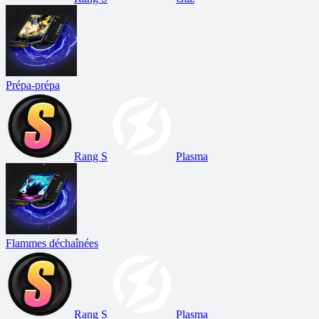
Prépa-prépa
Rang S
Plasma
Flammes déchaînées
Rang S
Plasma