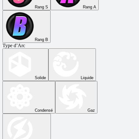
Rang S
Rang A
Rang B
Type d’Arc
Solide
Liquide
Condensé
Gaz