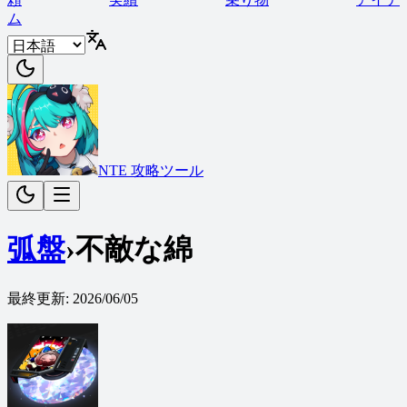
ム
NTE 攻略ツール
弧盤
›
不敵な綿
最終更新
:
2026/06/05