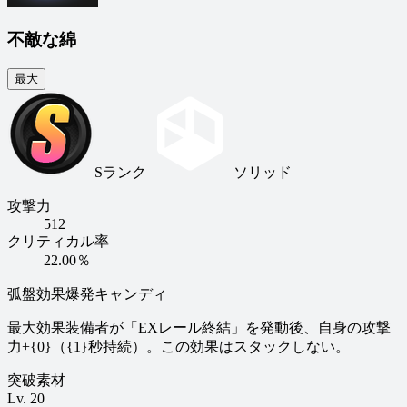
不敵な綿
最大
Sランク
ソリッド
攻撃力
512
クリティカル率
22.00％
弧盤効果
爆発キャンディ
最大効果
装備者が「EXレール終結」を発動後、自身の攻撃
力+{0}（{1}秒持続）。この効果はスタックしない。
突破素材
Lv.
20