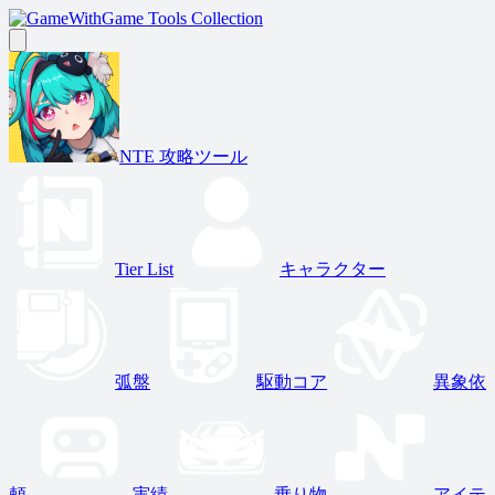
Game Tools Collection
NTE 攻略ツール
Tier List
キャラクター
弧盤
駆動コア
異象依
頼
実績
乗り物
アイテ