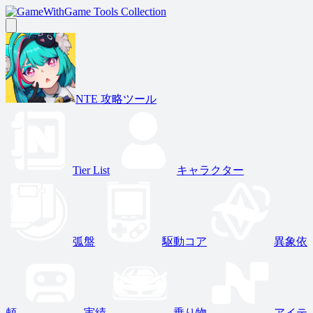
Game Tools Collection
NTE 攻略ツール
Tier List
キャラクター
弧盤
駆動コア
異象依
頼
実績
乗り物
アイテ