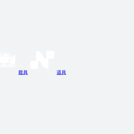
载具
道具