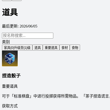
道具
最后更新
:
2026/06/05
类别
家具{0}升级至{1}级
道具
重要道具
食材
食物
捏造骰子
重要道具
可于「标准棋盘」中进行投掷获得所需物品。 「茶子捏造谎言
获取方式