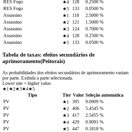
RES Fogo
128
0.2500
%
★4
RES Fogo
133
0.0500
%
★5
Assassino
118
2.5000
%
★1
Assassino
121
1.5000
%
★2
Assassino
124
0.7000
%
★3
Assassino
128
0.2500
%
★4
Assassino
133
0.0500
%
★5
Tabela de taxas: efeitos secundários de
aprimoramento
(
Peitorais
)
As probabilidades dos efeitos secundários de aprimoramento variam
por parte. Exibida a parte selecionada.
Lower rate = higher value.
★1
★2
★3
★4
★5
Tipo
Tier
Valor
Seleção automática
PV
395
9.0909
%
★1
PV
406
5.4545
%
★2
PV
417
2.5455
%
★3
PV
429
0.9091
%
★4
PV
447
0.1818
%
★5