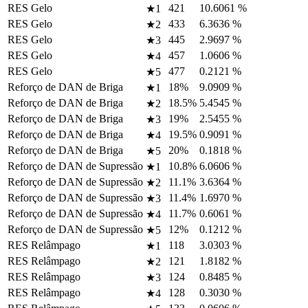
RES Gelo
421
10.6061
%
★1
RES Gelo
433
6.3636
%
★2
RES Gelo
445
2.9697
%
★3
RES Gelo
457
1.0606
%
★4
RES Gelo
477
0.2121
%
★5
Reforço de DAN de Briga
18%
9.0909
%
★1
Reforço de DAN de Briga
18.5%
5.4545
%
★2
Reforço de DAN de Briga
19%
2.5455
%
★3
Reforço de DAN de Briga
19.5%
0.9091
%
★4
Reforço de DAN de Briga
20%
0.1818
%
★5
Reforço de DAN de Supressão
10.8%
6.0606
%
★1
Reforço de DAN de Supressão
11.1%
3.6364
%
★2
Reforço de DAN de Supressão
11.4%
1.6970
%
★3
Reforço de DAN de Supressão
11.7%
0.6061
%
★4
Reforço de DAN de Supressão
12%
0.1212
%
★5
RES Relâmpago
118
3.0303
%
★1
RES Relâmpago
121
1.8182
%
★2
RES Relâmpago
124
0.8485
%
★3
RES Relâmpago
128
0.3030
%
★4