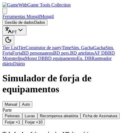
Game Tools Collection
Ferramentas Mongil
Mongil
Gestão de dados
Dados
PT
Tier List
Tier
Construtor de party
Time
Sim. Gacha
Gacha
Sim.
Forja
Forja
BD personagens
BD pers.
BD artefatos
AF DB
BD
Monsterling
Monst DB
BD equipamento
Eq. DB
Rastreador
diário
Diário
Simulador de forja de
equipamentos
Manual
Auto
Parte
Peitorais
Luvas
Recompensa aleatória
Ficha de Assinatura
Forjar ×1
Forjar ×10