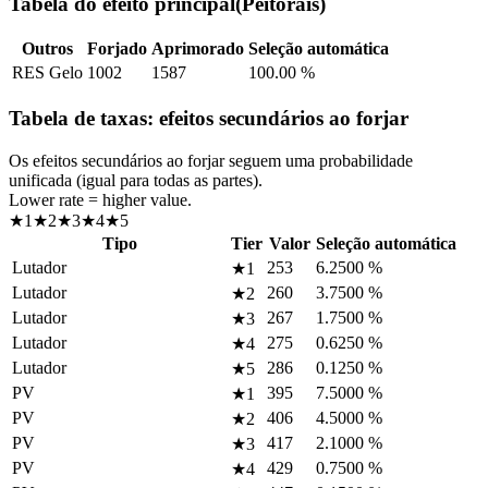
Tabela do efeito principal
(
Peitorais
)
Outros
Forjado
Aprimorado
Seleção automática
RES Gelo
1002
1587
100.00
%
Tabela de taxas: efeitos secundários ao forjar
Os efeitos secundários ao forjar seguem uma probabilidade
unificada (igual para todas as partes).
Lower rate = higher value.
★1
★2
★3
★4
★5
Tipo
Tier
Valor
Seleção automática
Lutador
253
6.2500
%
★1
Lutador
260
3.7500
%
★2
Lutador
267
1.7500
%
★3
Lutador
275
0.6250
%
★4
Lutador
286
0.1250
%
★5
PV
395
7.5000
%
★1
PV
406
4.5000
%
★2
PV
417
2.1000
%
★3
PV
429
0.7500
%
★4