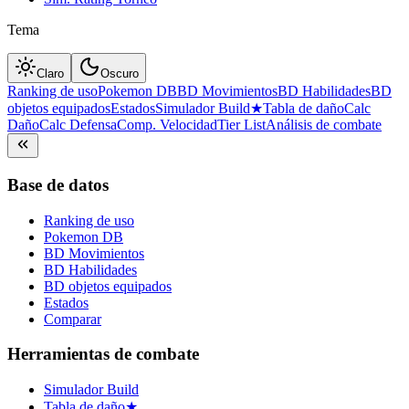
Tema
Claro
Oscuro
Ranking de uso
Pokemon DB
BD Movimientos
BD Habilidades
BD
objetos equipados
Estados
Simulador Build
★
Tabla de daño
Calc
Daño
Calc Defensa
Comp. Velocidad
Tier List
Análisis de combate
Base de datos
Ranking de uso
Pokemon DB
BD Movimientos
BD Habilidades
BD objetos equipados
Estados
Comparar
Herramientas de combate
Simulador Build
Tabla de daño
★