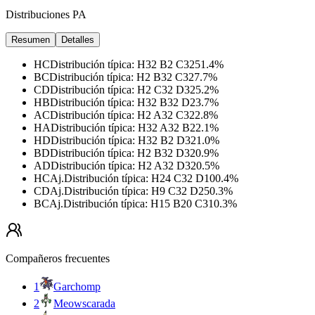
Distribuciones PA
Resumen
Detalles
HC
Distribución típica
:
H32 B2 C32
51.4
%
BC
Distribución típica
:
H2 B32 C32
7.7
%
CD
Distribución típica
:
H2 C32 D32
5.2
%
HB
Distribución típica
:
H32 B32 D2
3.7
%
AC
Distribución típica
:
H2 A32 C32
2.8
%
HA
Distribución típica
:
H32 A32 B2
2.1
%
HD
Distribución típica
:
H32 B2 D32
1.0
%
BD
Distribución típica
:
H2 B32 D32
0.9
%
AD
Distribución típica
:
H2 A32 D32
0.5
%
HC
Aj.
Distribución típica
:
H24 C32 D10
0.4
%
CD
Aj.
Distribución típica
:
H9 C32 D25
0.3
%
BC
Aj.
Distribución típica
:
H15 B20 C31
0.3
%
Compañeros frecuentes
1
Garchomp
2
Meowscarada