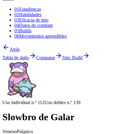
01
Estadísticas
02
Habilidades
03
Eficacia de tipo
04
Datos de combate
05
Builds
06
Movimientos aprendibles
Atrás
Tabla de daño
Comparar
Sim. Build
Uso individual n.º 112
Uso dobles n.º 139
Slowbro de Galar
Veneno
Psíquico