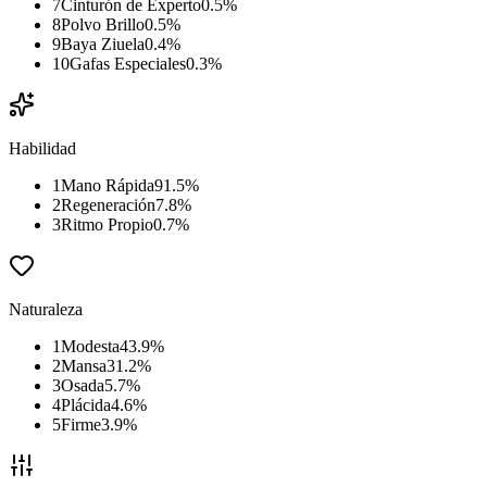
7
Cinturón de Experto
0.5
%
8
Polvo Brillo
0.5
%
9
Baya Ziuela
0.4
%
10
Gafas Especiales
0.3
%
Habilidad
1
Mano Rápida
91.5
%
2
Regeneración
7.8
%
3
Ritmo Propio
0.7
%
Naturaleza
1
Modesta
43.9
%
2
Mansa
31.2
%
3
Osada
5.7
%
4
Plácida
4.6
%
5
Firme
3.9
%