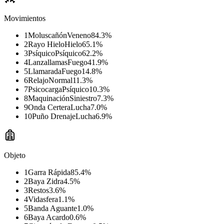
Movimientos
1
Moluscañón
Veneno
84.3
%
2
Rayo Hielo
Hielo
65.1
%
3
Psíquico
Psíquico
62.2
%
4
Lanzallamas
Fuego
41.9
%
5
Llamarada
Fuego
14.8
%
6
Relajo
Normal
11.3
%
7
Psicocarga
Psíquico
10.3
%
8
Maquinación
Siniestro
7.3
%
9
Onda Certera
Lucha
7.0
%
10
Puño Drenaje
Lucha
6.9
%
Objeto
1
Garra Rápida
85.4
%
2
Baya Zidra
4.5
%
3
Restos
3.6
%
4
Vidasfera
1.1
%
5
Banda Aguante
1.0
%
6
Baya Acardo
0.6
%