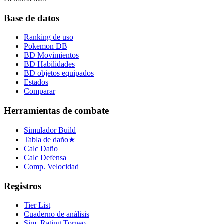
Base de datos
Ranking de uso
Pokemon DB
BD Movimientos
BD Habilidades
BD objetos equipados
Estados
Comparar
Herramientas de combate
Simulador Build
Tabla de daño
★
Calc Daño
Calc Defensa
Comp. Velocidad
Registros
Tier List
Cuaderno de análisis
Sim. Rating Torneo