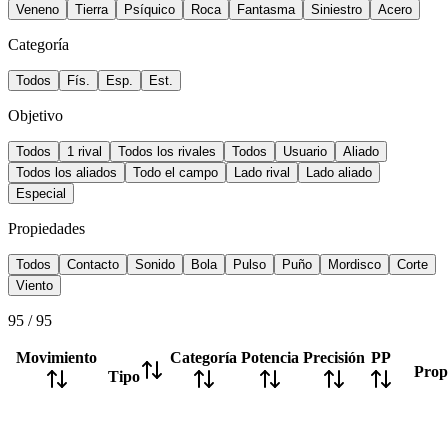
Veneno
Tierra
Psíquico
Roca
Fantasma
Siniestro
Acero
Categoría
Todos
Fís.
Esp.
Est.
Objetivo
Todos
1 rival
Todos los rivales
Todos
Usuario
Aliado
Todos los aliados
Todo el campo
Lado rival
Lado aliado
Especial
Propiedades
Todos
Contacto
Sonido
Bola
Pulso
Puño
Mordisco
Corte
Viento
95
/
95
Movimiento
Categoría
Potencia
Precisión
PP
Prop
Tipo