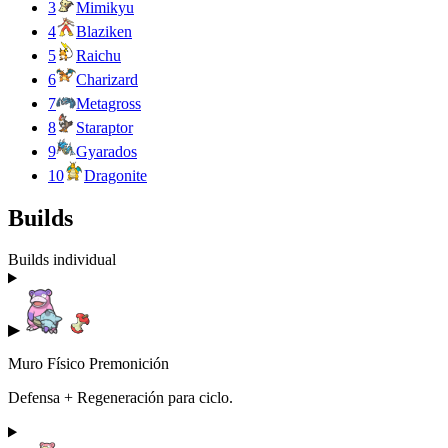
3
Mimikyu
4
Blaziken
5
Raichu
6
Charizard
7
Metagross
8
Staraptor
9
Gyarados
10
Dragonite
Builds
Builds individual
▶
Muro Físico Premonición
Defensa + Regeneración para ciclo.