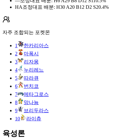
—
조정
대표 배분
:
H6 A29 B8 D12 S11
0.5
%
HA
조정
대표 배분
:
H30 A20 B12 D2 S2
0.4
%
자주 조합되는 포켓몬
1
한카리아스
2
마폭시
3
리자몽
4
누리레느
5
따라큐
6
번치코
7
메타그로스
8
망나뇽
9
브리두라스
10
라이츄
육성론