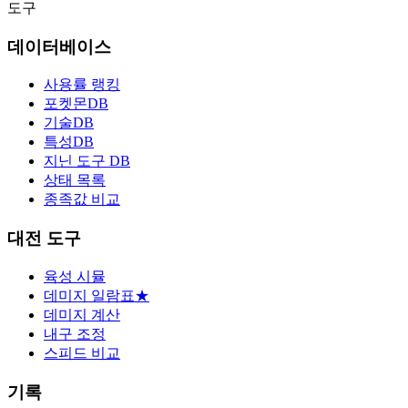
도구
데이터베이스
사용률 랭킹
포켓몬DB
기술DB
특성DB
지닌 도구 DB
상태 목록
종족값 비교
대전 도구
육성 시뮬
데미지 일람표
★
데미지 계산
내구 조정
스피드 비교
기록