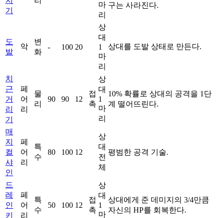
지
리
마
구는 사라진다.
기
리
상
대
도
변
악
상대를 도발 상태로 만든다.
-
100
20
1
발
화
마
리
치
상
근
페
대
물
접
10% 확률로 상대의 공격을 1단
거
어
90
90
12
1
리
촉
계 떨어뜨린다.
마
리
리
리
기
매
상
지
페
특
대
컬
어
80
100
12
평범한 공격 기술.
수
전
샤
리
체
인
드
상
레
페
대
특
접
상대에게 준 데미지의 3/4만큼
인
어
50
100
12
1
수
촉
자신의 HP를 회복한다.
마
키
리