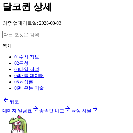
달코퀸 상세
최종 업데이트일: 2026-08-03
목차
01
수치 정보
02
특성
03
타입 상성
04
배틀 데이터
05
육성론
06
배우는 기술
뒤로
데미지 일람표
종족값 비교
육성 시뮬