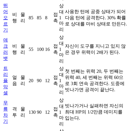
뛰
상
어
사용한 턴에 공중 상태가 되어
대
비
물
접
오
85
85
8
1
다음 턴에 공격한다. 30% 확률
행
리
촉
마
르
로 상대를 마비 상태로 만든다.
리
기
상
애
대
크
비
물
접
자신이 도구를 지니고 있지 않
55
100
16
1
러
행
리
촉
은 경우 위력이 2배가 된다.
마
뱃
리
트
상
첫 번째는 위력 20, 두 번째는
리
대
얼
물
접
위력 40, 세 번째는 위력 60으
플
20
90
12
1
음
리
촉
로 3회 연속 공격한다. 도중에
마
악
빗나가면 공격이 끝난다.
리
셀
상
무
빗나가거나 실패하면 자신의
대
릎
격
물
접
최대 HP의 1/2만큼 데미지를
130
90
12
1
차
투
리
촉
마
입는다.
기
리