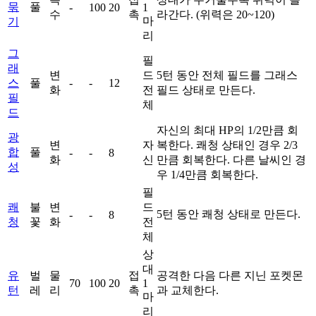
묶
풀
-
100
20
1
수
촉
라간다. (위력은 20~120)
마
기
리
그
필
래
변
드
5턴 동안 전체 필드를 그래스
스
풀
-
-
12
화
전
필드 상태로 만든다.
필
체
드
자신의 최대 HP의 1/2만큼 회
광
변
자
복한다. 쾌청 상태인 경우 2/3
합
풀
-
-
8
화
신
만큼 회복한다. 다른 날씨인 경
성
우 1/4만큼 회복한다.
필
쾌
불
변
드
5턴 동안 쾌청 상태로 만든다.
-
-
8
청
꽃
화
전
체
상
대
유
벌
물
접
공격한 다음 다른 지닌 포켓몬
70
100
20
1
턴
레
리
촉
과 교체한다.
마
리