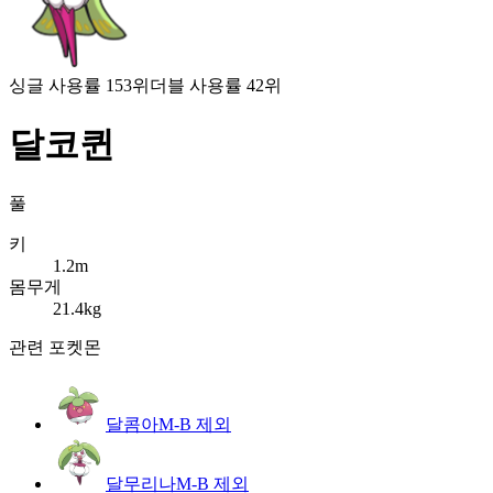
싱글 사용률 153위
더블 사용률 42위
달코퀸
풀
키
1.2m
몸무게
21.4kg
관련 포켓몬
달콤아
M-B 제외
달무리나
M-B 제외