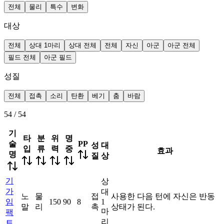
전체
물리
특수
변화
대상
전체
상대 1마리
상대 전체
전체
자신
아군
아군 전체
필드 전체
아군 필드
성질
전체
접촉
소리
탄환
베기
춤
바람
54
/
54
기
타
분
위
명
술
PP
성
대
입
류
력
중
효과
명
질
상
기
상
가
대
노
물
접
사용한 다음 턴에 자신은 반동
임
150
90
8
1
말
리
촉
상태가 된다.
마
팩
리
트