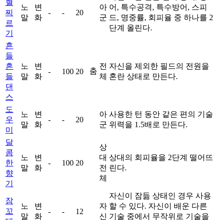
혈
노
변
아
어, 특수공격, 특수방어, 스피
찌
-
-
20
말
화
군
드, 명중률, 회피율 중 하나를 2
르
단계 올린다.
기
흔
들
흔
노
변
전
자신을 제외한 필드의 전원을
춤
-
100
20
들
말
화
체
혼란 상태로 만든다.
댄
스
도
노
변
아
사용한 턴 동안 같은 편의 기술
우
-
-
20
말
화
군
위력을 1.5배로 만든다.
미
달
상
콤
노
변
대
상대의 회피율을 2단계 떨어뜨
한
-
100
20
말
화
전
린다.
향
체
기
자신이 잠듦 상태인 경우 사용
잠
노
변
자
할 수 있다. 자신이 배운 다른
꼬
-
-
12
말
화
신
기술 중에서 무작위로 기술을