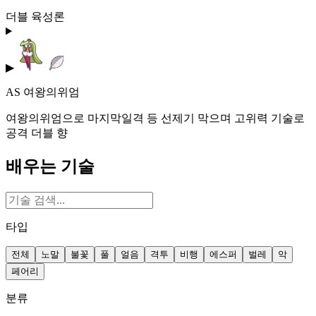
더블 육성론
▶
AS 여왕의위엄
여왕의위엄으로 마지막일격 등 선제기 막으며 고위력 기술로
공격 더블 향
배우는 기술
타입
전체
노말
불꽃
풀
얼음
격투
비행
에스퍼
벌레
악
페어리
분류