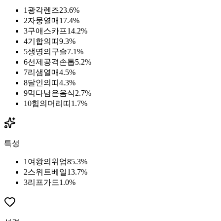
1
광각렌즈
23.6
%
2
자뭉열매
17.4
%
3
구애스카프
14.2
%
4
기합의띠
9.3
%
5
생명의구슬
7.1
%
6
선제공격손톱
5.2
%
7
리샘열매
4.5
%
8
달인의띠
4.3
%
9
먹다남은음식
2.7
%
10
힘의머리띠
1.7
%
특성
1
여왕의위엄
85.3
%
2
스위트베일
13.7
%
3
리프가드
1.0
%