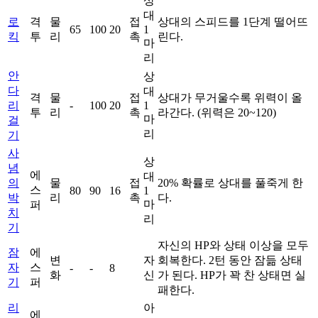
상
대
로
격
물
접
상대의 스피드를 1단계 떨어뜨
65
100
20
1
킥
투
리
촉
린다.
마
리
안
상
다
대
격
물
접
상대가 무거울수록 위력이 올
리
-
100
20
1
투
리
촉
라간다. (위력은 20~120)
마
걸
리
기
사
상
념
에
대
의
물
접
20% 확률로 상대를 풀죽게 한
스
80
90
16
1
박
리
촉
다.
마
퍼
치
리
기
자신의 HP와 상태 이상을 모두
잠
에
변
자
회복한다. 2턴 동안 잠듦 상태
자
스
-
-
8
화
신
가 된다. HP가 꽉 찬 상태면 실
기
퍼
패한다.
리
아
에