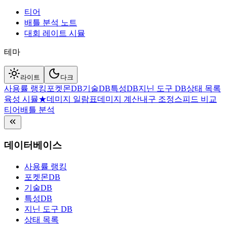
티어
배틀 분석 노트
대회 레이트 시뮬
테마
라이트
다크
사용률 랭킹
포켓몬DB
기술DB
특성DB
지닌 도구 DB
상태 목록
육성 시뮬
★
데미지 일람표
데미지 계산
내구 조정
스피드 비교
티어
배틀 분석
데이터베이스
사용률 랭킹
포켓몬DB
기술DB
특성DB
지닌 도구 DB
상태 목록