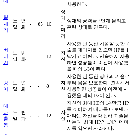
대
사용한다.
상
뽐
대
노
변
상대의 공격을 2단계 올리고
내
-
85
16
1
말
화
혼란 상태로 만든다.
마
기
리
사용한 턴 동안 기절할 듯한 기
버
술로 데미지를 입으면 HP를 1
노
변
자
티
-
-
12
남기고 버틴다. 연속해서 사용
말
화
신
기
하면 성공률이 이전에 사용했
을 때의 1/3이 된다.
사용한 턴 동안 상대의 기술로
방
노
변
자
부터 몸을 보호한다. 연속해서
-
-
8
어
말
화
신
사용하면 성공률이 이전에 사
용했을 때의 1/3이 된다.
자신의 최대 HP의 1/4만큼 HP
대
를 소비하여 대타를 내보낸다.
타
노
변
자
-
-
12
대타는 자신을 대신해 기술을
출
말
화
신
받는다. 최대 HP의 1/4의 데미
동
지를 입으면 사라진다.