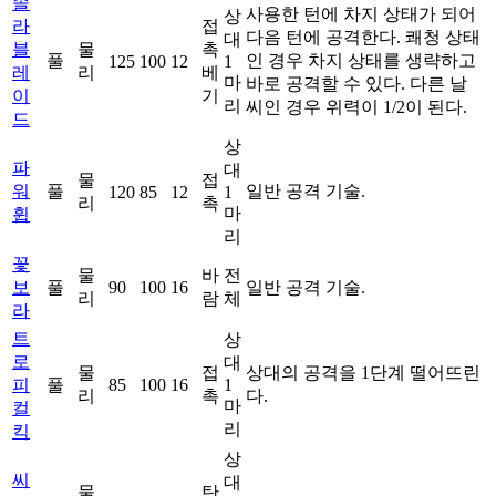
솔
사용한 턴에 차지 상태가 되어
상
라
접
다음 턴에 공격한다. 쾌청 상태
대
블
물
촉
풀
인 경우 차지 상태를 생략하고
125
100
12
1
레
리
베
마
바로 공격할 수 있다. 다른 날
이
기
리
씨인 경우 위력이 1/2이 된다.
드
상
파
대
물
접
워
풀
일반 공격 기술.
120
85
12
1
리
촉
마
휩
리
꽃
물
바
전
보
풀
90
100
16
일반 공격 기술.
리
람
체
라
트
상
로
대
물
접
상대의 공격을 1단계 떨어뜨린
피
풀
85
100
16
1
리
촉
다.
마
컬
리
킥
상
씨
대
물
탄