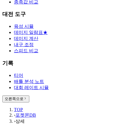
종족값 비교
대전 도구
육성 시뮬
데미지 일람표
★
데미지 계산
내구 조정
스피드 비교
기록
티어
배틀 분석 노트
대회 레이트 시뮬
오른쪽으로
TOP
›
포켓몬DB
›
상세