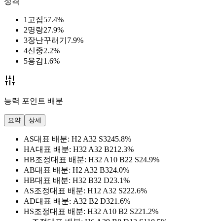
성격
1
고집
57.4
%
2
명랑
27.9
%
3
장난꾸러기
7.9
%
4
신중
2.2
%
5
용감
1.6
%
능력 포인트 배분
요약
상세
AS
대표 배분
:
H2 A32 S32
45.8
%
HA
대표 배분
:
H32 A32 B2
12.3
%
HB
조정
대표 배분
:
H32 A10 B22 S2
4.9
%
AB
대표 배분
:
H2 A32 B32
4.0
%
HB
대표 배분
:
H32 B32 D2
3.1
%
AS
조정
대표 배분
:
H12 A32 S22
2.6
%
AD
대표 배분
:
A32 B2 D32
1.6
%
HS
조정
대표 배분
:
H32 A10 B2 S22
1.2
%