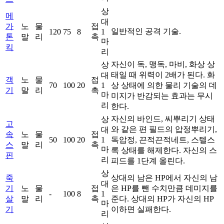
상
메
대
가
노
물
접
일반적인 공격 기술.
120
75
8
1
톤
말
리
촉
마
킥
리
자신이 독, 맹독, 마비, 화상 상
상
태일 때 위력이 2배가 된다. 화
대
객
노
물
접
70
100
20
1
상 상태에 의한 물리 기술의 데
기
말
리
촉
마
미지가 반감되는 효과는 무시
리
한다.
자신의 바인드, 씨뿌리기 상태
상
고
와 같은 편 필드의 압정뿌리기,
대
속
노
물
접
50
100
20
1
독압정, 끈적끈적네트, 스텔스
스
말
리
촉
마
록 상태를 해제한다. 자신의 스
핀
리
피드를 1단계 올린다.
상
죽
상대의 남은 HP에서 자신의 남
대
기
노
물
접
은 HP를 뺀 수치만큼 데미지를
-
100
8
1
살
말
리
촉
준다. 상대의 HP가 자신의 HP
마
기
이하면 실패한다.
리