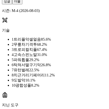
싱글
더블
시즌
:
M-4
(
2026-08-03
)
기술
1
트리플악셀
얼음
85.6
%
2
무릎차기
격투
68.2
%
3
트로피컬킥
풀
67.4
%
4
고속스핀
노말
31.0
%
5
파워휩
풀
29.2
%
6
탁쳐서떨구기
악
26.8
%
7
유턴
벌레
22.5
%
8
치근거리기
페어리
11.2
%
9
도발
악
10.1
%
10
광합성
풀
8.2
%
지닌 도구