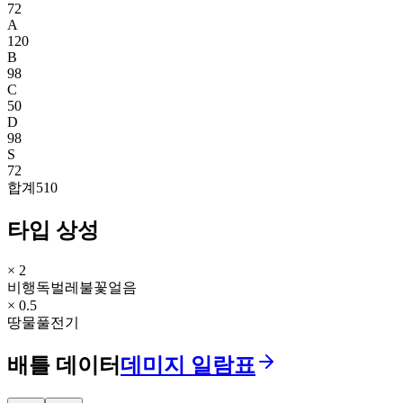
72
A
120
B
98
C
50
D
98
S
72
합계
510
타입 상성
× 2
비행
독
벌레
불꽃
얼음
× 0.5
땅
물
풀
전기
배틀 데이터
데미지 일람표