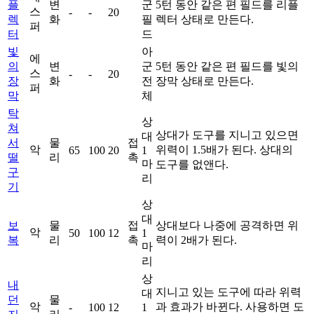
플
변
군
5턴 동안 같은 편 필드를 리플
스
-
-
20
렉
화
필
렉터 상태로 만든다.
퍼
터
드
빛
아
에
의
변
군
5턴 동안 같은 편 필드를 빛의
스
-
-
20
장
화
전
장막 상태로 만든다.
퍼
막
체
탁
상
쳐
상대가 도구를 지니고 있으면
대
서
물
접
악
위력이 1.5배가 된다. 상대의
65
100
20
1
떨
리
촉
마
도구를 없앤다.
구
리
기
상
대
보
물
접
상대보다 나중에 공격하면 위
악
50
100
12
1
복
리
촉
력이 2배가 된다.
마
리
상
내
지니고 있는 도구에 따라 위력
대
던
물
악
과 효과가 바뀐다. 사용하면 도
-
100
12
1