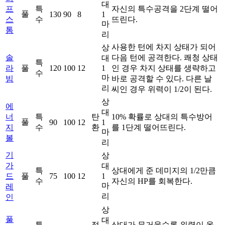
대
프
특
자신의 특수공격을 2단계 떨어
풀
130
90
8
1
스
수
뜨린다.
마
톰
리
사용한 턴에 차지 상태가 되어
상
솔
다음 턴에 공격한다. 쾌청 상태
대
특
라
풀
120
100
12
1
인 경우 차지 상태를 생략하고
수
마
빔
바로 공격할 수 있다. 다른 날
리
씨인 경우 위력이 1/2이 된다.
상
에
대
너
특
탄
10% 확률로 상대의 특수방어
풀
90
100
12
1
지
수
환
를 1단계 떨어뜨린다.
마
볼
리
기
상
가
대
특
상대에게 준 데미지의 1/2만큼
드
풀
75
100
12
1
수
자신의 HP를 회복한다.
마
레
리
인
상
풀
대
특
접
상대가 무거울수록 위력이 올