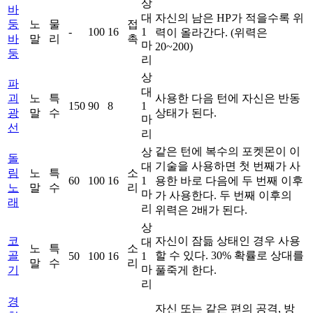
상
바
대
자신의 남은 HP가 적을수록 위
둥
노
물
접
-
100
16
1
력이 올라간다. (위력은
바
말
리
촉
마
20~200)
둥
리
상
파
대
괴
노
특
사용한 다음 턴에 자신은 반동
150
90
8
1
광
말
수
상태가 된다.
마
선
리
같은 턴에 복수의 포켓몬이 이
상
돌
기술을 사용하면 첫 번째가 사
대
림
노
특
소
60
100
16
1
용한 바로 다음에 두 번째 이후
노
말
수
리
마
가 사용한다. 두 번째 이후의
래
리
위력은 2배가 된다.
상
코
자신이 잠듦 상태인 경우 사용
대
노
특
소
골
할 수 있다. 30% 확률로 상대를
50
100
16
1
말
수
리
마
기
풀죽게 한다.
리
경
자신 또는 같은 편의 공격, 방