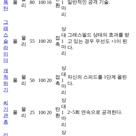
폭
풀
일반적인 공격 기술.
80
100
16
1
리
환
마
탄
리
그
래
상
스
그래스필드 상태의 효과를 받
대
물
접
슬
풀
55
100
20
1
고 있는 경우 우선도 +1이 된
리
촉
마
라
다.
리
이
더
상
개
대
척
물
접
자신의 스피드를 1단계 올린
풀
50
100
20
1
하
리
촉
다.
마
기
리
상
씨
대
기
물
탄
풀
2~5회 연속으로 공격한다.
25
100
20
1
관
리
환
마
총
리
상
리