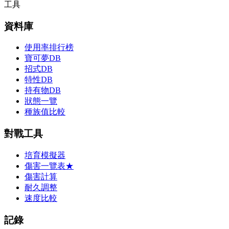
工具
資料庫
使用率排行榜
寶可夢DB
招式DB
特性DB
持有物DB
狀態一覽
種族值比較
對戰工具
培育模擬器
傷害一覽表
★
傷害計算
耐久調整
速度比較
記錄