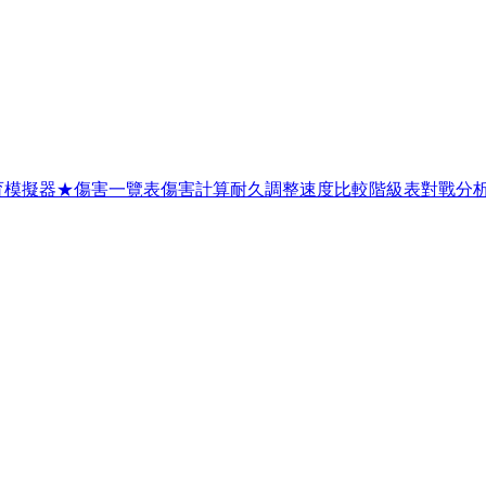
育模擬器
★
傷害一覽表
傷害計算
耐久調整
速度比較
階級表
對戰分