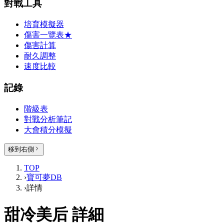
對戰工具
培育模擬器
傷害一覽表
★
傷害計算
耐久調整
速度比較
記錄
階級表
對戰分析筆記
大會積分模擬
移到右側
TOP
›
寶可夢DB
›
詳情
甜冷美后 詳細