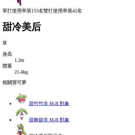
單打使用率第153名
雙打使用率第42名
甜冷美后
草
身高
1.2m
體重
21.4kg
相關寶可夢
甜竹竹
非 M-B 對象
甜舞妮
非 M-B 對象