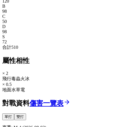
120
B
98
C
50
D
98
S
72
合計
510
屬性相性
× 2
飛行
毒
蟲
火
冰
× 0.5
地面
水
草
電
對戰資料
傷害一覽表
單打
雙打