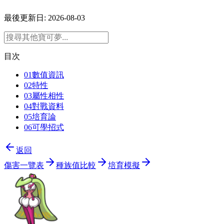
最後更新日: 2026-08-03
目次
01
數值資訊
02
特性
03
屬性相性
04
對戰資料
05
培育論
06
可學招式
返回
傷害一覽表
種族值比較
培育模擬