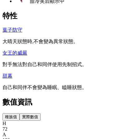
甜冷美后
顯示中
特性
葉子防守
大晴天狀態時,不會變為異常狀態。
女王的威嚴
對手無法對自己和同伴使用先制招式。
甜幕
自己和同伴不會變為睡眠、瞌睡狀態。
數值資訊
種族值
實際數值
H
72
A