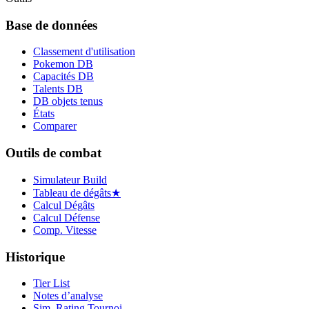
Base de données
Classement d'utilisation
Pokemon DB
Capacités DB
Talents DB
DB objets tenus
États
Comparer
Outils de combat
Simulateur Build
Tableau de dégâts
★
Calcul Dégâts
Calcul Défense
Comp. Vitesse
Historique
Tier List
Notes d’analyse
Sim. Rating Tournoi