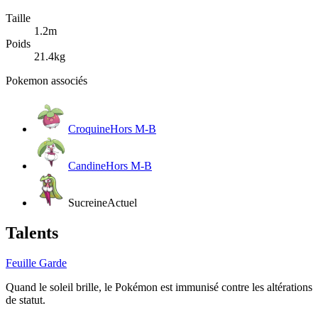
Taille
1.2m
Poids
21.4kg
Pokemon associés
Croquine
Hors M-B
Candine
Hors M-B
Sucreine
Actuel
Talents
Feuille Garde
Quand le soleil brille, le Pokémon est immunisé contre les altérations
de statut.