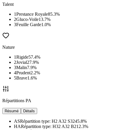
Talent
1
Prestance Royale
85.3
%
2
Gluco-Voile
13.7
%
3
Feuille Garde
1.0
%
Nature
1
Rigide
57.4
%
2
Jovial
27.9
%
3
Malin
7.9
%
4
Prudent
2.2
%
5
Brave
1.6
%
Répartitions PA
Résumé
Détails
AS
Répartition type
:
H2 A32 S32
45.8
%
HA
Répartition type
:
H32 A32 B2
12.3
%