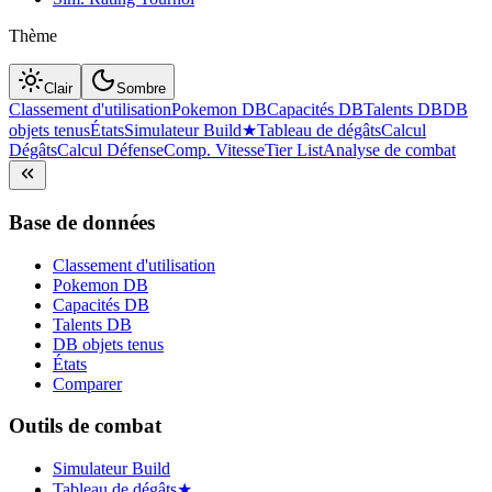
Thème
Clair
Sombre
Classement d'utilisation
Pokemon DB
Capacités DB
Talents DB
DB
objets tenus
États
Simulateur Build
★
Tableau de dégâts
Calcul
Dégâts
Calcul Défense
Comp. Vitesse
Tier List
Analyse de combat
Base de données
Classement d'utilisation
Pokemon DB
Capacités DB
Talents DB
DB objets tenus
États
Comparer
Outils de combat
Simulateur Build
Tableau de dégâts
★