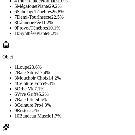
4
Tour Rapide
Normal
31.0
%
5
Mégafouet
Plante
29.2
%
6
Sabotage
Ténèbres
26.8
%
7
Demi-Tour
Insecte
22.5
%
8
Câlinerie
Fée
11.2
%
9
Provoc
Ténèbres
10.1
%
10
Synthèse
Plante
8.2
%
Objet
1
Loupe
23.6
%
2
Baie Sitrus
17.4
%
3
Mouchoir Choix
14.2
%
4
Ceinture Force
9.3
%
5
Orbe Vie
7.1
%
6
Vive Griffe
5.2
%
7
Baie Prine
4.5
%
8
Ceinture Pro
4.3
%
9
Restes
2.7
%
10
Bandeau Muscle
1.7
%