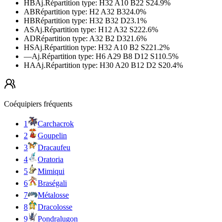
HB
Aj.
Répartition type
:
H32 A10 B22 S2
4.9
%
AB
Répartition type
:
H2 A32 B32
4.0
%
HB
Répartition type
:
H32 B32 D2
3.1
%
AS
Aj.
Répartition type
:
H12 A32 S22
2.6
%
AD
Répartition type
:
A32 B2 D32
1.6
%
HS
Aj.
Répartition type
:
H32 A10 B2 S22
1.2
%
—
Aj.
Répartition type
:
H6 A29 B8 D12 S11
0.5
%
HA
Aj.
Répartition type
:
H30 A20 B12 D2 S2
0.4
%
Coéquipiers fréquents
1
Carchacrok
2
Goupelin
3
Dracaufeu
4
Oratoria
5
Mimiqui
6
Braségali
7
Métalosse
8
Dracolosse
9
Pondralugon