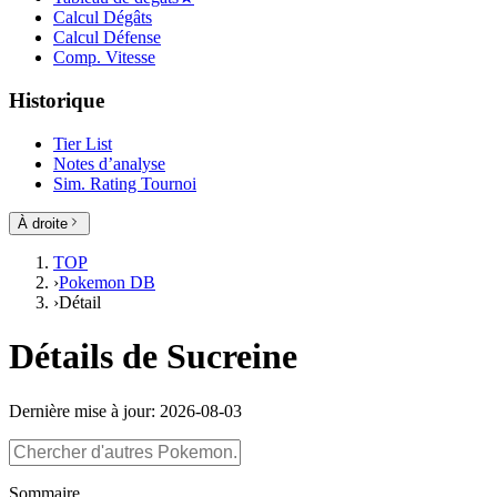
Calcul Dégâts
Calcul Défense
Comp. Vitesse
Historique
Tier List
Notes d’analyse
Sim. Rating Tournoi
À droite
TOP
›
Pokemon DB
›
Détail
Détails de Sucreine
Dernière mise à jour: 2026-08-03
Sommaire