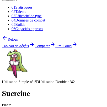
01
Statistiques
02
Talents
03
Efficacité de type
04
Données de combat
05
Builds
06
Capacités apprises
Retour
Tableau de dégâts
Comparer
Sim. Build
Utilisation Simple n°153
Utilisation Double n°42
Sucreine
Plante