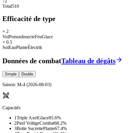
72
Total
510
Efficacité de type
× 2
Vol
Poison
Insecte
Feu
Glace
× 0.5
Sol
Eau
Plante
Électrik
Données de combat
Tableau de dégâts
Simple
Double
Saison
:
M-4
(
2026-08-03
)
Capacités
1
Triple Axel
Glace
85.6
%
2
Pied Voltige
Combat
68.2
%
3
Botte Sucrette
Plante
67.4
%