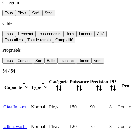
Catégorie
Tous
Phys.
Spé.
Stat.
Cible
Tous
1 ennemi
Tous ennemis
Tous
Lanceur
Allié
Tous alliés
Tout le terrain
Camp allié
Propriétés
Tous
Contact
Son
Balle
Tranche
Danse
Vent
54
/
54
Catégorie
Puissance
Précision
PP
Prop
Capacité
Type
Giga Impact
Normal
Phys.
150
90
8
Contac
Ultimawashi
Normal
Phys.
120
75
8
Contac